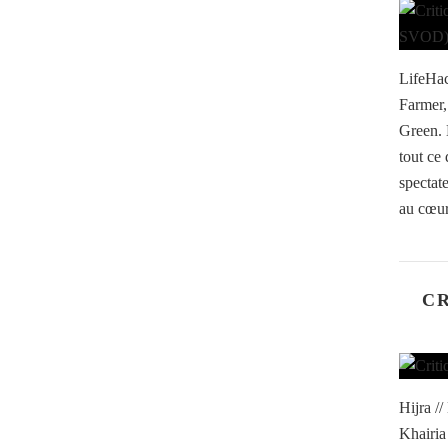
LifeHac
Farmer
Green. 
tout ce 
spectat
au cœur
CR
Hijra /
Khairia