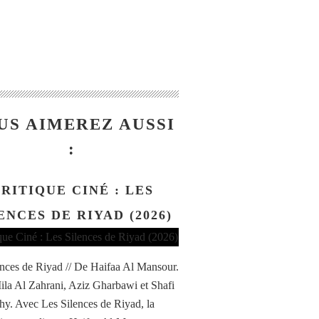
US AIMEREZ AUSSI
:
RITIQUE CINÉ : LES
ENCES DE RIYAD (2026)
ences de Riyad // De Haifaa Al Mansour.
la Al Zahrani, Aziz Gharbawi et Shafi
hy. Avec Les Silences de Riyad, la