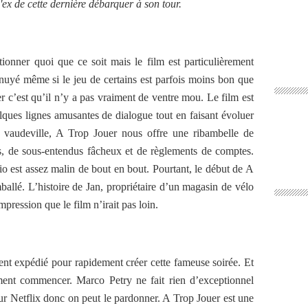
l'ex de cette dernière débarquer à son tour.
onner quoi que ce soit mais le film est particulièrement
nnuyé même si le jeu de certains est parfois moins bon que
r c’est qu’il n’y a pas vraiment de ventre mou. Le film est
ues lignes amusantes de dialogue tout en faisant évoluer
 vaudeville, A Trop Jouer nous offre une ribambelle de
os, de sous-entendus fâcheux et de règlements de comptes.
io est assez malin de bout en bout. Pourtant, le début de A
allé. L’histoire de Jan, propriétaire d’un magasin de vélo
mpression que le film n’irait pas loin.
ent expédié pour rapidement créer cette fameuse soirée. Et
ment commencer. Marco Petry ne fait rien d’exceptionnel
r Netflix donc on peut le pardonner. A Trop Jouer est une