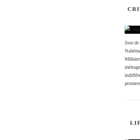
CRI
Jour de
Nahéma 
Millair
métrage
indiffér
promess
LI