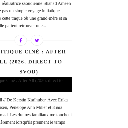
la réalisatrice saoudienne Shahad Ameen
e pas un simple voyage initiatique.
e cette traque où une grand-mère et sa
ille partent retrouver une...
ITIQUE CINÉ : AFTER
LL (2026, DIRECT TO
SVOD)
ll // De Kerstin Karlhuber. Avec Erika
nsen, Penelope Ann Miller et Kiara
ad. Les drames familiaux me touchent
lièrement lorsqu'ils prennent le temps