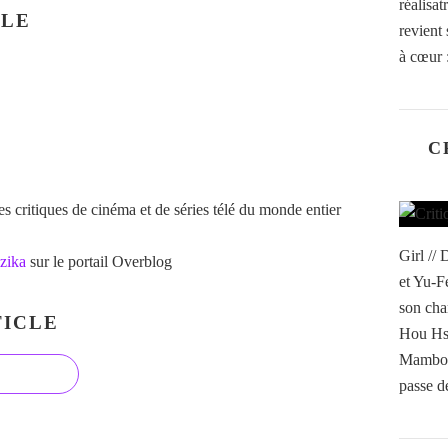
réalisa
CLE
revient 
à cœur :
C
 critiques de cinéma et de séries télé du monde entier
Girl //
zika
sur le portail Overblog
et Yu-F
son cha
ICLE
Hou Hs
Mambo o
passe de