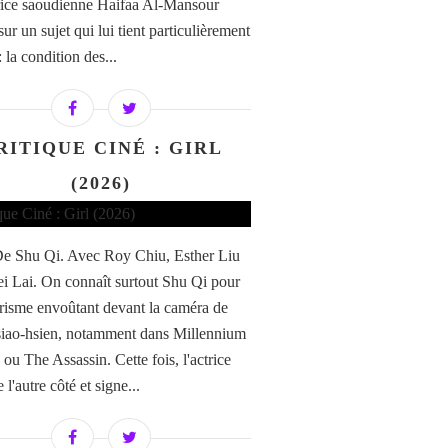
trice saoudienne Haifaa Al-Mansour
sur un sujet qui lui tient particulièrement
 la condition des...
RITIQUE CINÉ : GIRL
(2026)
 De Shu Qi. Avec Roy Chiu, Esther Liu
ei Lai. On connaît surtout Shu Qi pour
risme envoûtant devant la caméra de
iao-hsien, notamment dans Millennium
u The Assassin. Cette fois, l'actrice
 l'autre côté et signe...