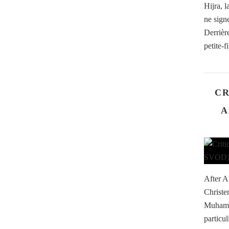
Hijra, 
ne sign
Derrièr
petite-f
CR
A
After A
Christe
Muhamm
particu