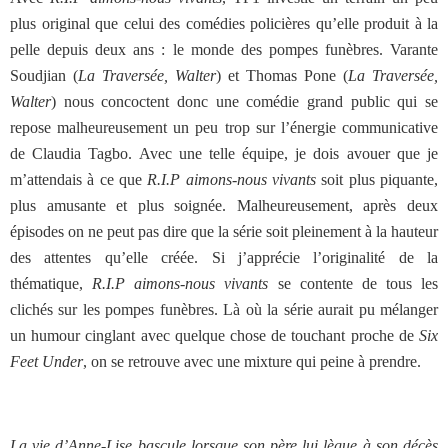
plus original que celui des comédies policières qu’elle produit à la
pelle depuis deux ans : le monde des pompes funèbres. Varante
Soudjian (
La Traversée, Walter
) et Thomas Pone (
La Traversée,
Walter
) nous concoctent donc une comédie grand public qui se
repose malheureusement un peu trop sur l’énergie communicative
de Claudia Tagbo. Avec une telle équipe, je dois avouer que je
m’attendais à ce que
R.I.P aimons-nous vivants
soit plus piquante,
plus amusante et plus soignée. Malheureusement, après deux
épisodes on ne peut pas dire que la série soit pleinement à la hauteur
des attentes qu’elle créée. Si j’apprécie l’originalité de la
thématique,
R.I.P aimons-nous vivants
se contente de tous les
clichés sur les pompes funèbres. Là où la série aurait pu mélanger
un humour cinglant avec quelque chose de touchant proche de
Six
Feet Under
, on se retrouve avec une mixture qui peine à prendre.
La vie d’Anne-Lise bascule lorsque son père lui lègue à son décès