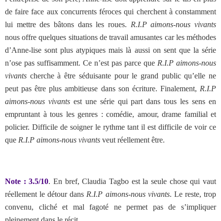
de faire face aux concurrents féroces qui cherchent à constamment
lui mettre des bâtons dans les roues.
R.I.P aimons-nous vivants
nous offre quelques situations de travail amusantes car les méthodes
d’Anne-lise sont plus atypiques mais là aussi on sent que la série
n’ose pas suffisamment. Ce n’est pas parce que
R.I.P aimons-nous
vivants
cherche à être séduisante pour le grand public qu’elle ne
peut pas être plus ambitieuse dans son écriture. Finalement,
R.I.P
aimons-nous vivants
est une série qui part dans tous les sens en
empruntant à tous les genres : comédie, amour, drame familial et
policier. Difficile de soigner le rythme tant il est difficile de voir ce
que
R.I.P aimons-nous vivants
veut réellement être.
Note : 3.5/10
. En bref, Claudia Tagbo est la seule chose qui vaut
réellement le détour dans
R.I.P aimons-nous vivants
. Le reste, trop
convenu, cliché et mal fagoté ne permet pas de s’impliquer
pleinement dans le récit.