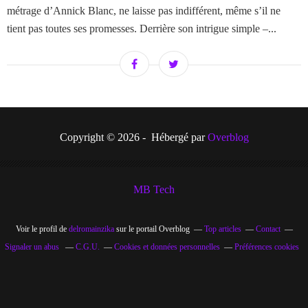
métrage d’Annick Blanc, ne laisse pas indifférent, même s’il ne
tient pas toutes ses promesses. Derrière son intrigue simple –...
Copyright © 2026 - Hébergé par
Overblog
MB Tech
Voir le profil de
delromainzika
sur le portail Overblog
Top articles
Contact
Signaler un abus
C.G.U.
Cookies et données personnelles
Préférences cookies