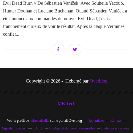
Evil Dead Burn // De Sébastien Vaniček. Avec Souheila Yacoub,
Hunter Doohan et Luciane Buchanan. Quand Sébastien Vaniček a
été annoncé aux commandes du nouvel Evil Dead, j'étais
franchement curieux de voir le résultat. Après la claque Vermines,
confier...
Copyright © 2026 - Hébergé par
Overblog
MB Tech
Voir le profil de
delromainzika
sur le portail Overblog
Top articles
Contact
Signaler un abus
C.G.U.
Cookies et données personnelles
Préférences cookies