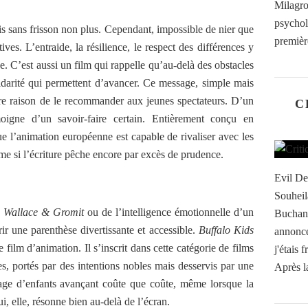
Milagr
psychol
is sans frisson non plus. Cependant, impossible de nier que
première
ves. L’entraide, la résilience, le respect des différences y
ce. C’est aussi un film qui rappelle qu’au-delà des obstacles
olidarité qui permettent d’avancer. Ce message, simple mais
eure raison de le recommander aux jeunes spectateurs. D’un
C
oigne d’un savoir-faire certain. Entièrement conçu en
que l’animation européenne est capable de rivaliser avec les
me si l’écriture pêche encore par excès de prudence.
Evil De
Souheil
n
Wallace & Gromit
ou de l’intelligence émotionnelle d’un
Buchana
frir une parenthèse divertissante et accessible.
Buffalo Kids
annonc
 film d’animation. Il s’inscrit dans cette catégorie de films
j'étais 
s, portés par des intentions nobles mais desservis par une
Après l
mage d’enfants avançant coûte que coûte, même lorsque la
i, elle, résonne bien au-delà de l’écran.