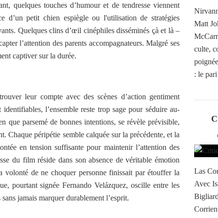
tant, quelques touches d’humour et de tendresse viennent
Nirvann
d’un petit chien espiègle ou l'utilisation de stratégies
Matt Jo
ants. Quelques clins d’œil cinéphiles disséminés çà et là –
McCarro
 capter l’attention des parents accompagnateurs. Malgré ses
culte, 
ent captiver sur la durée.
poignée 
: le par
 trouver leur compte avec des scènes d’action gentiment
identifiables, l’ensemble reste trop sage pour séduire au-
C
ien que parsemé de bonnes intentions, se révèle prévisible,
t. Chaque péripétie semble calquée sur la précédente, et la
tée en tension suffisante pour maintenir l’attention des
lesse du film réside dans son absence de véritable émotion
Las Cor
la volonté de ne choquer personne finissait par étouffer la
Avec Is
e, pourtant signée Fernando Velázquez, oscille entre les
Bigliar
s sans jamais marquer durablement l’esprit.
Corrient