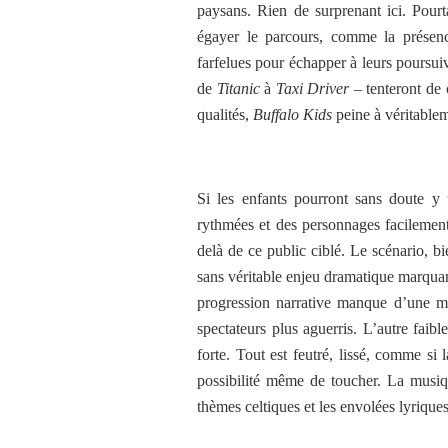
paysans. Rien de surprenant ici. Pour
égayer le parcours, comme la présence 
farfelues pour échapper à leurs poursuiv
de
Titanic
à
Taxi Driver
– tenteront de
qualités,
Buffalo Kids
peine à véritablem
Si les enfants pourront sans doute y
rythmées et des personnages facilement 
delà de ce public ciblé. Le scénario, b
sans véritable enjeu dramatique marquan
progression narrative manque d’une mon
spectateurs plus aguerris. L’autre faib
forte. Tout est feutré, lissé, comme si 
possibilité même de toucher. La musiqu
thèmes celtiques et les envolées lyrique