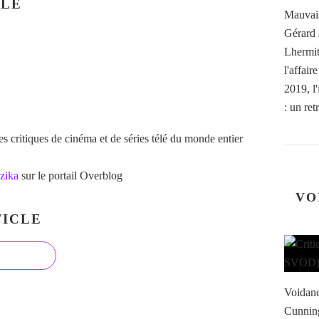
CLE
Mauvais
Gérard 
Lhermit
l'affai
2019, l
: un retr
 critiques de cinéma et de séries télé du monde entier
zika
sur le portail Overblog
VO
ICLE
Voidanc
Cunning