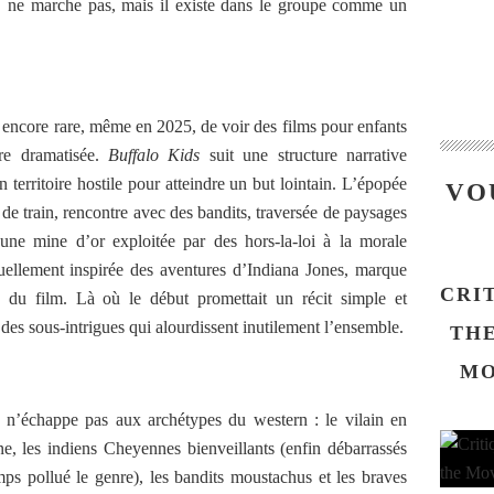
s, ne marche pas, mais il existe dans le groupe comme un
te encore rare, même en 2025, de voir des films pour enfants
tre dramatisée.
Buffalo Kids
suit une structure narrative
n territoire hostile pour atteindre un but lointain. L’épopée
VO
 de train, rencontre avec des bandits, traversée de paysages
une mine d’or exploitée par des hors-la-loi à la morale
uellement inspirée des aventures d’Indiana Jones, marque
CRI
du film. Là où le début promettait un récit simple et
 des sous-intrigues qui alourdissent inutilement l’ensemble.
THE
MO
 n’échappe pas aux archétypes du western : le vilain en
, les indiens Cheyennes bienveillants (enfin débarrassés
mps pollué le genre), les bandits moustachus et les braves