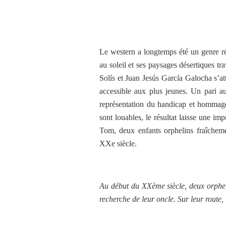
Le western a longtemps été un genre ré
au soleil et ses paysages désertiques t
Solís et Juan Jesús García Galocha s’a
accessible aux plus jeunes. Un pari au
représentation du handicap et hommage
sont louables, le résultat laisse une im
Tom, deux enfants orphelins fraîchem
XXe siècle.
Au début du XXème siècle, deux orpheli
recherche de leur oncle. Sur leur route,