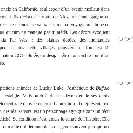
r oncle en Californie, seul espoir d’un avenir meilleur dans
ement, ils croisent la route de Nick, un jeune garçon en
présence silencieuse va transformer ce voyage initiatique en
uel du film ne manque pas d’intérêt. Les décors évoquent
if du Far West : des plaines dorées, des montagnes
eur et des petits villages poussiéreux. Tout est là,
mation CGI colorée, au design rétro qui semble tout droit
éo.
aptations animées de Lucky Luke, l’esthétique de
Buffalo
 nostalgie. Mais au-delà de ses décors et de ses choix
élément rare dans le cinéma d’animation : la représentation
un des réalisateurs, est un personnage atypique dans un récit
liché. Sa condition n’est jamais le centre de l’histoire. Elle
une normalité qui détonne dans un genre souvent prompt aux