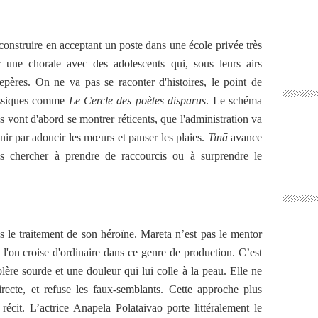
econstruire en acceptant un poste dans une école privée très
r une chorale avec des adolescents qui, sous leurs airs
epères.
On ne va pas se raconter d'histoires, le point de
assiques comme
Le Cercle des poètes disparus
. Le schéma
es vont d'abord se montrer réticents, que l'administration va
inir par adoucir les mœurs et panser les plaies.
Tinā
avance
ais chercher à prendre de raccourcis ou à surprendre le
s le traitement de son héroïne. Mareta n’est pas le mentor
e l'on croise d'ordinaire dans ce genre de production. C’est
ère sourde et une douleur qui lui colle à la peau. Elle ne
directe, et refuse les faux-semblants. Cette approche plus
 récit. L’actrice Anapela Polataivao porte littéralement le