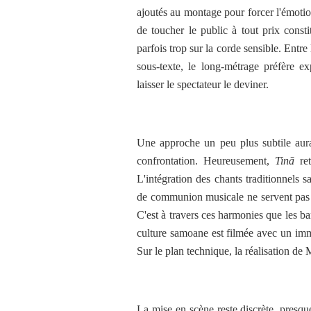
ajoutés au montage pour forcer l'émotion
de toucher le public à tout prix consti
parfois trop sur la corde sensible. Ent
sous-texte, le long-métrage préfère e
laisser le spectateur le deviner.
Une approche un peu plus subtile aur
confrontation.
Heureusement,
Tinā
ret
L'intégration des chants traditionnels
de communion musicale ne servent pas ju
C'est à travers ces harmonies que les ba
culture samoane est filmée avec un imm
Sur le plan technique, la réalisation de
La mise en scène reste discrète, presqu