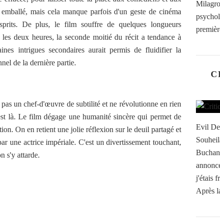
Milagr
n emballé, mais cela manque parfois d'un geste de cinéma
psychol
prits. De plus, le film souffre de quelques longueurs
première
les deux heures, la seconde moitié du récit a tendance à
nes intrigues secondaires aurait permis de fluidifier la
nel de la dernière partie.
C
s pas un chef-d'œuvre de subtilité et ne révolutionne en rien
l est là. Le film dégage une humanité sincère qui permet de
Evil De
tion. On en retient une jolie réflexion sur le deuil partagé et
Souheil
ar une actrice impériale. C'est un divertissement touchant,
Buchana
n s'y attarde.
annonc
j'étais 
Après l