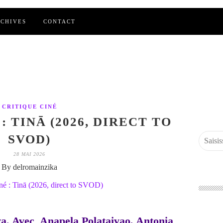
CHIVES
CONTACT
CRITIQUE CINÉ
: TINĀ (2026, DIRECT TO
SVOD)
28 MAI 2026
By delromainzika
a. Avec Anapela Polataivao, Antonia