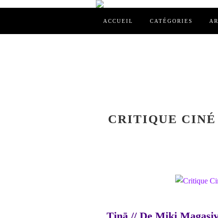
ACCUEIL
CATÉGORIES
AR
CRITIQUE CINÉ 
Tinā // De Miki Magasiv