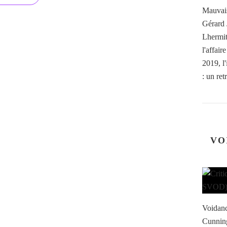
Mauvais
Gérard 
Lhermit
l'affai
2019, l
: un retr
VO
Voidanc
Cunning