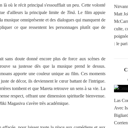
 là où le récit principal s'essoufflait un peu. Cette volonté
Nirvann
tue d'ailleurs la principale limite de
Tinā
. Le film appuie
Matt Jo
re la musique omniprésente et des dialogues qui manquent de
McCarro
xpliquer ce que ressentent les personnages plutôt que de
culte, 
poignée 
: le par
ait sans doute donné encore plus de force aux scènes de
rouve sa justesse dès que la musique prend le dessus.
C
 samoans apporte une couleur unique au film. Ces moments
ste de décor, ils deviennent le cœur battant de l'intrigue.
rrières tombent et que Mareta retrouve un sens à sa vie. La
ense respect, offrant une dimension spirituelle bienvenue.
Las Cor
 Miki Magasiva s'avère très académique.
Avec Is
Bigliar
Corrient
e effacée, pour laisser toute la place aux comédiens et aux