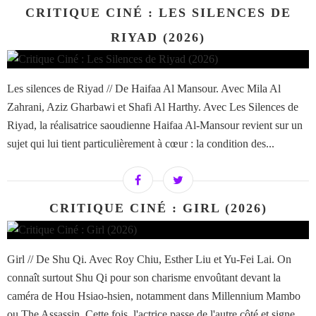
CRITIQUE CINÉ : LES SILENCES DE
RIYAD (2026)
Les silences de Riyad // De Haifaa Al Mansour. Avec Mila Al
Zahrani, Aziz Gharbawi et Shafi Al Harthy. Avec Les Silences de
Riyad, la réalisatrice saoudienne Haifaa Al-Mansour revient sur un
sujet qui lui tient particulièrement à cœur : la condition des...
CRITIQUE CINÉ : GIRL (2026)
Girl // De Shu Qi. Avec Roy Chiu, Esther Liu et Yu-Fei Lai. On
connaît surtout Shu Qi pour son charisme envoûtant devant la
caméra de Hou Hsiao-hsien, notamment dans Millennium Mambo
ou The Assassin. Cette fois, l'actrice passe de l'autre côté et signe...