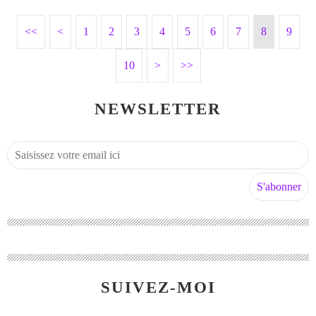
<<
<
1
2
3
4
5
6
7
8
9
10
>
>>
NEWSLETTER
SUIVEZ-MOI