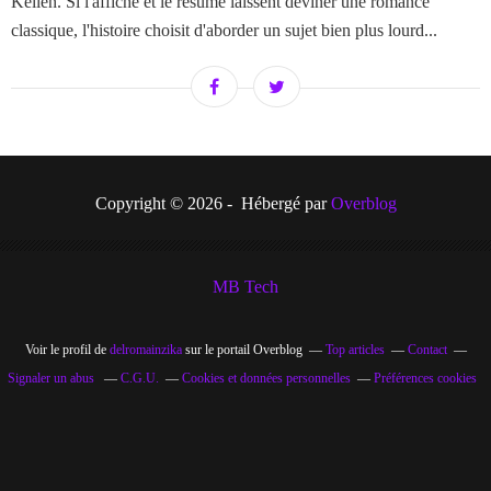
Kellen. Si l'affiche et le résumé laissent deviner une romance
classique, l'histoire choisit d'aborder un sujet bien plus lourd...
Copyright © 2026 - Hébergé par
Overblog
MB Tech
Voir le profil de
delromainzika
sur le portail Overblog
Top articles
Contact
Signaler un abus
C.G.U.
Cookies et données personnelles
Préférences cookies