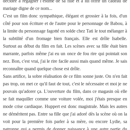
décidée à regagner l’estime de sa fille et à lui offrir un cadeau de
mariage digne de ce nom...
C'est un film donc sympathique, élégant et grossier à la fois, d'un
côté pour son écriture et de l'autre pour le personnage de Babou, à
la limite du personnage fagotté en solde chez Tati le tout mélanger à
la subtilité d'un fromage bien français. Elle est drôle Isabelle.
Surtout au début du film en fait. Les scènes avec sa fille était bien
marrante, parfois même j'ai eu un once de fou rire qui pointait son
nez. Bon, c'est vrai, j'ai le rire facile aussi mais quand même. Je sais
reconnaître quand quelque chose est drôle.
Sans artifice, la sobre réalisation de ce film sonne juste. On n'en fait
pas trop, on met ce qu'il faut de tout, c'est le nécessaire et moi je ne
pouvais qu'adorer ça. L'ouverture du film, dans ce magasin où elle
se fait maquiller comme une voiture volée, moi j'étais presque en
mode crise cardiaque. Huppert est donc magistrale. Mais les autres
ne déméritent pas. Entre sa fille que j'ai adoré dès la scène où on la
voit pour la première fois parler à sa mère, ou encore Lydie, sa
patronne qui a permis de donner naissance à une autre partie du