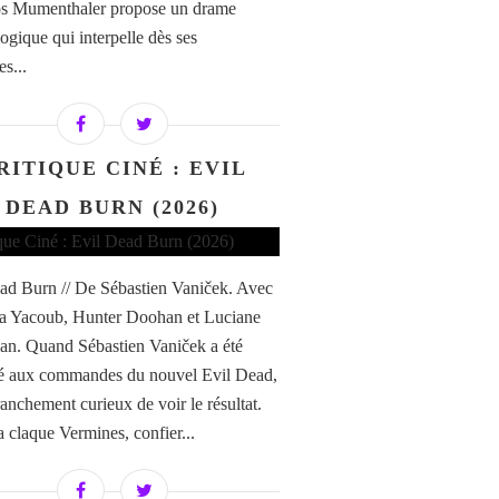
os Mumenthaler propose un drame
ogique qui interpelle dès ses
s...
RITIQUE CINÉ : EVIL
DEAD BURN (2026)
ad Burn // De Sébastien Vaniček. Avec
a Yacoub, Hunter Doohan et Luciane
n. Quand Sébastien Vaniček a été
é aux commandes du nouvel Evil Dead,
franchement curieux de voir le résultat.
a claque Vermines, confier...