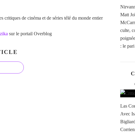
Nirvann
Matt Jo
 critiques de cinéma et de séries télé du monde entier
McCarro
culte, 
zika
sur le portail Overblog
poignée 
: le par
ICLE
C
Las Cor
Avec Is
Bigliar
Corrient