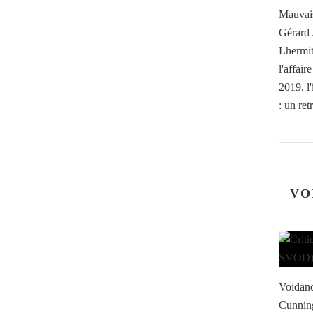
Mauvais
Gérard 
Lhermit
l'affai
2019, l
: un retr
VO
Voidanc
Cunning