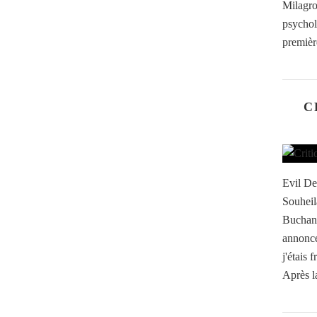
Milagr
psychol
première
C
Evil De
Souheil
Buchana
annonc
j'étais 
Après l