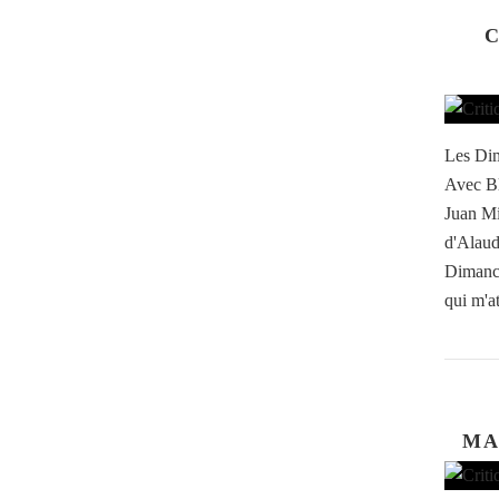
C
Les Dim
Avec Bl
Juan Mi
d'Alaud
Dimanch
qui m'at
MA