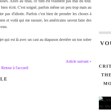
oses. Alors au final, ce film est vraiment pas mal du tout.
 et bien écrit. C'est soigné, parfois même un peu trop mais au
re pas d'idiotie. Parfois c'est bien de prendre les choses à
bien et voilà qui me rassure, les américains savent faire des
veau.
et qui est là avec un cast au diapason derrière un ton sobre
VO
Article suivant »
CRI
Retour à l'accueil
THE
CLE
MO