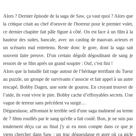
Alors ? Dernier épisode de la saga de Saw, ça vaut quoi ? Alors que
la critique criait au chef d'oeuvre de l'horreur pour le premier volet,
ce dernier chapitre fait pâle figure à côté. On est face à un film à la
hauteur des suites, bancale, avec un casting de mauvais acteurs et
un scénario mal entretenu. Reste donc le gore, dont la saga sait
souvent faire preuve. D'un certain dégoût dégoulinant de sang je
ressors de se film après un grand soupire : Ouf, c'est fini !
Alors que la bataille fait rage autour de l’héritage terrifiant du Tueur
au puzzle, un groupe de survivants s’associe et fait appel à un autre
rescapé, Bobby Dagen, une sorte de gourou. En croyant trouver de
l’aide, ils vont vivre le pire. Bobby cache d’effroyables secrets. Une
vague de terreur sans précédent va surgir…
Dégueulasse, affrontant le terrible oeil d'une saga malmené au terme
de 7 films rouillés par le sang qu'elle a fait coulé. Bon, je ne suis pas
totalement déçu car au final j'y ai eu mon compte dans ce que je
viens chercher dans Saw : un truc dégueulasse et gore où ça gicle