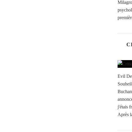
Milagr
psychol
première
C
Evil De
Souheil
Buchana
annonc
j'étais 
Après l