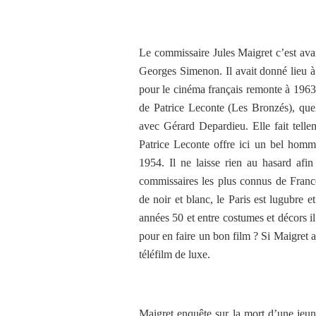
Le commissaire Jules Maigret c’est ava
Georges Simenon. Il avait donné lieu à 
pour le cinéma français remonte à 1963
de Patrice Leconte (Les Bronzés), quelq
avec Gérard Depardieu. Elle fait telle
Patrice Leconte offre ici un bel hom
1954. Il ne laisse rien au hasard afi
commissaires les plus connus de France
de noir et blanc, le Paris est lugubre e
années 50 et entre costumes et décors il 
pour en faire un bon film ? Si Maigret a
téléfilm de luxe.
Maigret enquête sur la mort d’une jeune