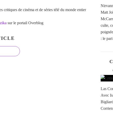
Nirvann
 critiques de cinéma et de séries télé du monde entier
Matt Jo
McCarro
zika
sur le portail Overblog
culte, 
poignée 
ICLE
: le par
C
Las Cor
Avec Is
Bigliar
Corrient