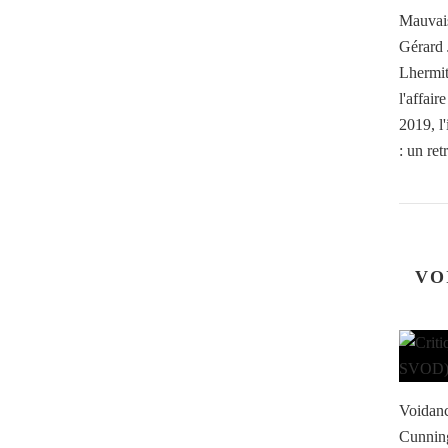
Mauvais
Gérard 
Lhermit
l'affai
2019, l
: un retr
VO
Voidanc
Cunning