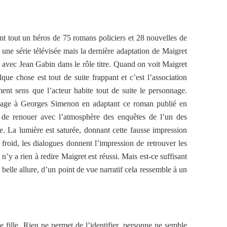
nt tout un héros de 75 romans policiers et 28 nouvelles de
une série télévisée mais la dernière adaptation de Maigret
 avec Jean Gabin dans le rôle titre. Quand on voit Maigret
ue chose est tout de suite frappant et c’est l’association
ment sens que l’acteur habite tout de suite le personnage.
mage à Georges Simenon en adaptant ce roman publié en
n de renouer avec l’atmosphère des enquêtes de l’un des
. La lumière est saturée, donnant cette fausse impression
t froid, les dialogues donnent l’impression de retrouver les
n’y a rien à redire Maigret est réussi. Mais est-ce suffisant
 belle allure, d’un point de vue narratif cela ressemble à un
 fille. Rien ne permet de l’identifier, personne ne semble