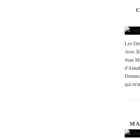
C
Les Dim
Avec Bl
Juan Mi
d'Alaud
Dimanch
qui m'at
MA