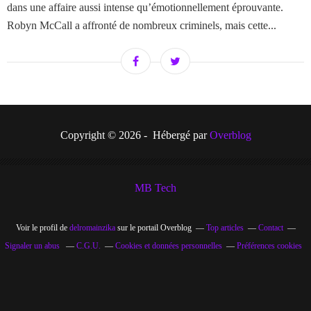
dans une affaire aussi intense qu’émotionnellement éprouvante.
Robyn McCall a affronté de nombreux criminels, mais cette...
Copyright © 2026 - Hébergé par
Overblog
MB Tech
Voir le profil de
delromainzika
sur le portail Overblog
Top articles
Contact
Signaler un abus
C.G.U.
Cookies et données personnelles
Préférences cookies