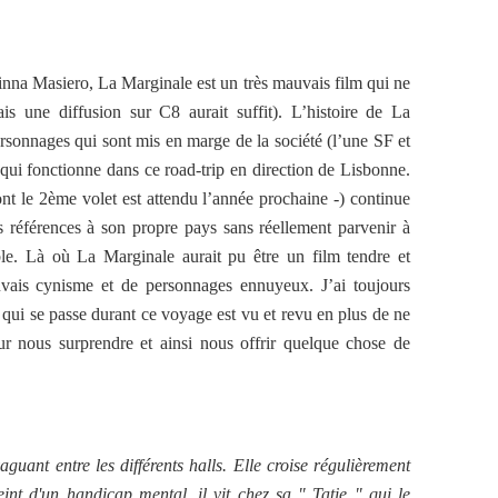
rinna Masiero, La Marginale est un très mauvais film qui ne
is une diffusion sur C8 aurait suffit). L’histoire de La
rsonnages qui sont mis en marge de la société (l’une SF et
 qui fonctionne dans ce road-trip en direction de Lisbonne.
nt le 2ème volet est attendu l’année prochaine -) continue
es références à son propre pays sans réellement parvenir à
le. Là où La Marginale aurait pu être un film tendre et
vais cynisme et de personnages ennuyeux. J’ai toujours
e qui se passe durant ce voyage est vu et revu en plus de ne
ur nous surprendre et ainsi nous offrir quelque chose de
aguant entre les différents halls. Elle croise régulièrement
eint d'un handicap mental, il vit chez sa " Tatie " qui le