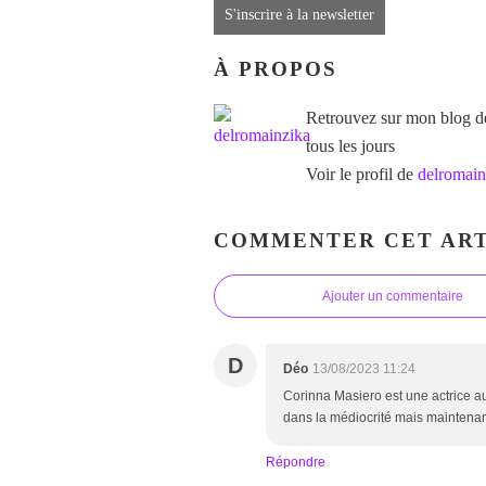
S'inscrire à la newsletter
À PROPOS
Retrouvez sur mon blog des
tous les jours
Voir le profil de
delromain
COMMENTER CET ART
Ajouter un commentaire
D
Déo
13/08/2023 11:24
Corinna Masiero est une actrice au 
dans la médiocrité mais maintenant
Répondre