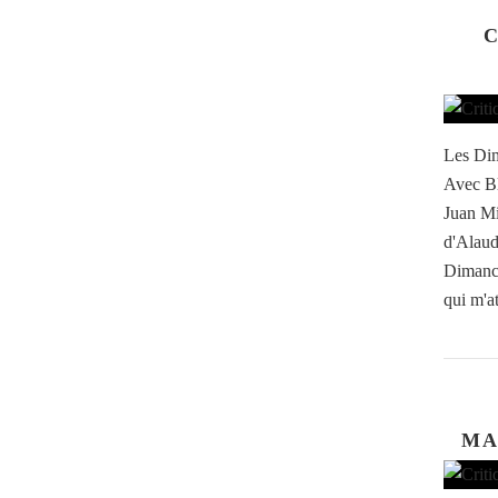
C
Les Dim
Avec Bl
Juan Mi
d'Alaud
Dimanch
qui m'at
MA