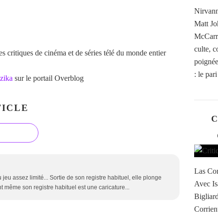
Nirvann
Matt Jo
McCarro
culte, 
 critiques de cinéma et de séries télé du monde entier
poignée 
: le par
zika
sur le portail Overblog
ICLE
C
Las Cor
jeu assez limité... Sortie de son registre habituel, elle plonge
Avec Is
 même son registre habituel est une caricature...
Bigliar
Corrient