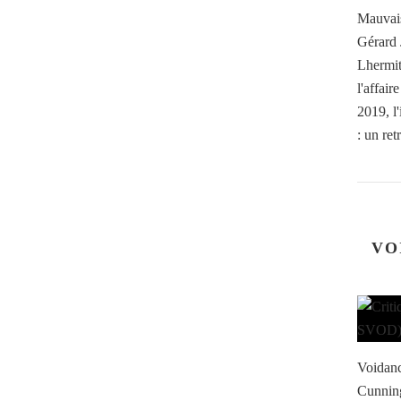
Mauvais
Gérard 
Lhermit
l'affai
2019, l
: un retr
VO
Voidanc
Cunning