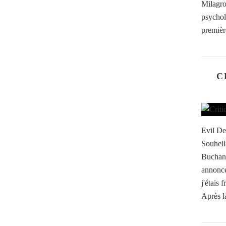
Milagr
psychol
première
C
Evil De
Souheil
Buchana
annonc
j'étais 
Après l