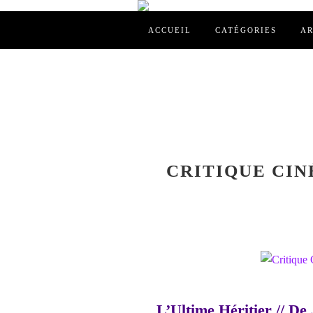
ACCUEIL
CATÉGORIES
AR
CRITIQUE CIN
L’Ultime Héritier // De