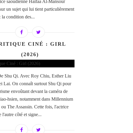
trice saoudienne Haifaa Al-Mansour
sur un sujet qui lui tient particulièrement
 la condition des...
RITIQUE CINÉ : GIRL
(2026)
 De Shu Qi. Avec Roy Chiu, Esther Liu
ei Lai. On connaît surtout Shu Qi pour
risme envoûtant devant la caméra de
iao-hsien, notamment dans Millennium
u The Assassin. Cette fois, l'actrice
 l'autre côté et signe...