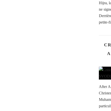
Hijra, 
ne sign
Derrièr
petite-f
CR
A
After A
Christe
Muhamm
particu