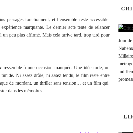
CRI
ins passages fonctionnent, et l’ensemble reste accessible.
 expérience marquante. Le dernier acte tente de relancer
al un peu plus affirmé. Mais cela arrive tard, trop tard pour
Jour de
Nahéma 
Millair
métrage
r
ressemble à une occasion manquée. Une idée forte, un
indiffér
timide. Ni assez drôle, ni assez tendu, le film reste entre
promess
ue de mordant, un thriller sans tension… et un film qui,
ester dans les mémoires.
LI