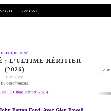
CHIVES
CONTACT
CRITIQUE CINÉ
É : L’ULTIME HÉRITIER
(2026)
31 MARS 2026
By delromainzika
 John Patton Ford. Avec Glen Powell,