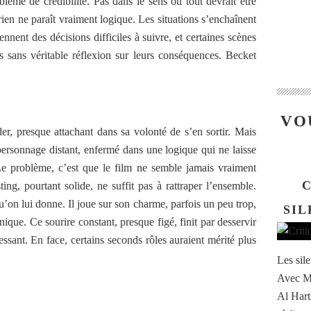
lème de crédibilité. Pas dans le sens où tout devrait être
ù rien ne paraît vraiment logique. Les situations s’enchaînent
nnent des décisions difficiles à suivre, et certaines scènes
es sans véritable réflexion sur leurs conséquences. Becket
VO
er, presque attachant dans sa volonté de s’en sortir. Mais
 personnage distant, enfermé dans une logique qui ne laisse
e problème, c’est que le film ne semble jamais vraiment
C
ing, pourtant solide, ne suffit pas à rattraper l’ensemble.
u’on lui donne. Il joue sur son charme, parfois un peu trop,
SIL
que. Ce sourire constant, presque figé, finit par desservir
essant. En face, certains seconds rôles auraient mérité plus
Les sil
Avec Mi
Al Hart