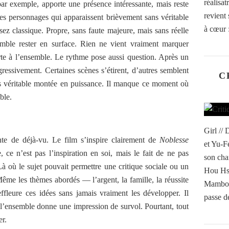
réalisa
ar exemple, apporte une présence intéressante, mais reste
revient 
s personnages qui apparaissent brièvement sans véritable
à cœur :
sez classique. Propre, sans faute majeure, mais sans réelle
emble rester en surface. Rien ne vient vraiment marquer
rte à l’ensemble. Le rythme pose aussi question. Après un
gressivement. Certaines scènes s’étirent, d’autres semblent
C
ans véritable montée en puissance. Il manque ce moment où
ble.
Girl //
ante de déjà-vu. Le film s’inspire clairement de
Noblesse
et Yu-F
, ce n’est pas l’inspiration en soi, mais le fait de ne pas
son cha
à où le sujet pouvait permettre une critique sociale ou un
Hou Hs
. Même les thèmes abordés — l’argent, la famille, la réussite
Mambo o
effleure ces idées sans jamais vraiment les développer. Il
passe de
 l’ensemble donne une impression de survol. Pourtant, tout
er.