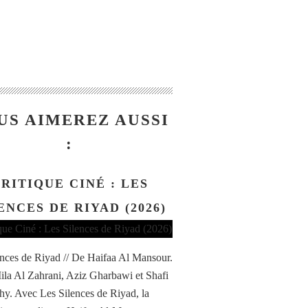
US AIMEREZ AUSSI
:
RITIQUE CINÉ : LES
ENCES DE RIYAD (2026)
ences de Riyad // De Haifaa Al Mansour.
la Al Zahrani, Aziz Gharbawi et Shafi
hy. Avec Les Silences de Riyad, la