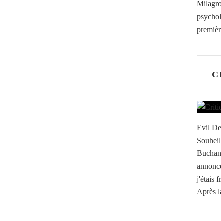
Milagr
psychol
première
C
Evil De
Souheil
Buchana
annonc
j'étais 
Après l