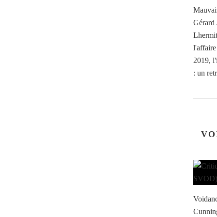
Mauvais
Gérard 
Lhermit
l'affai
2019, l
: un retr
VO
Voidanc
Cunning