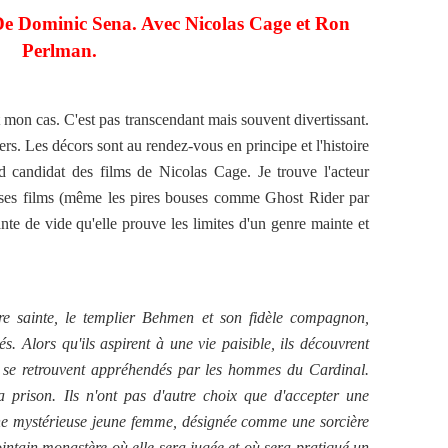
 De Dominic Sena. Avec Nicolas Cage et Ron
Perlman.
 mon cas. C'est pas transcendant mais souvent divertissant.
ers. Les décors sont au rendez-vous en principe et l'histoire
d candidat des films de Nicolas Cage. Je trouve l'acteur
t ses films (même les pires bouses comme Ghost Rider par
ante de vide qu'elle prouve les limites d'un genre mainte et
e sainte, le templier Behmen et son fidèle compagnon,
. Alors qu'ils aspirent à une vie paisible, ils découvrent
t se retrouvent appréhendés par les hommes du Cardinal.
la prison. Ils n'ont pas d'autre choix que d'accepter une
une mystérieuse jeune femme, désignée comme une sorcière
ointain monastère où elle sera jugée et où sera pratiqué un