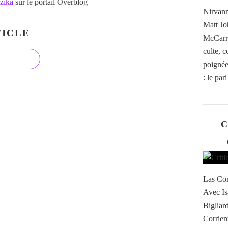
zika
sur le portail Overblog
Nirvann
Matt Jo
ICLE
McCarro
culte, 
poignée 
: le par
C
Las Cor
Avec Is
Bigliar
Corrient