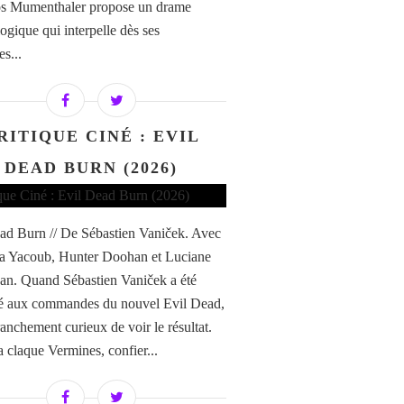
os Mumenthaler propose un drame
ogique qui interpelle dès ses
s...
RITIQUE CINÉ : EVIL
DEAD BURN (2026)
ad Burn // De Sébastien Vaniček. Avec
a Yacoub, Hunter Doohan et Luciane
n. Quand Sébastien Vaniček a été
é aux commandes du nouvel Evil Dead,
franchement curieux de voir le résultat.
a claque Vermines, confier...