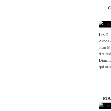
C
Les Dim
Avec Bl
Juan Mi
d'Alaud
Dimanch
qui m'at
MA