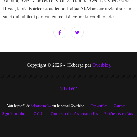
Zahrani, Aziz Gharbawi et Shafi Al Harthy. Avec Les Silences de
Riyad, la réalisatrice saoudienne Haifaa Al-Mansour revient sur un
sujet qui lui tient particulièrement à cœur : la condition des...
Copyright © 2026 - Hébergé par
Overblog
MB Tech
Voir le profil de
delromainzika
sur le portail Overblog
Top articles
Contact
Signaler un abus
C.G.U.
Cookies et données personnelles
Préférences cookies