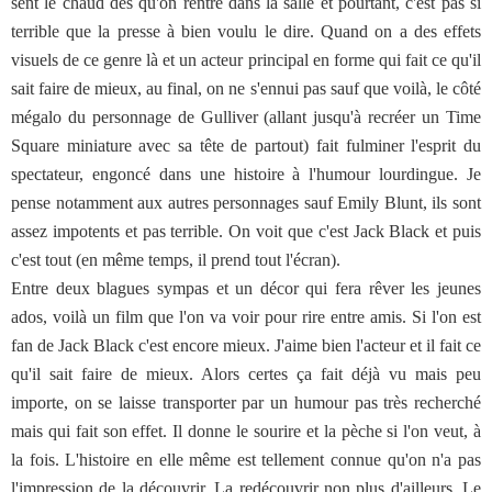
sent le chaud dès qu'on rentre dans la salle et pourtant, c'est pas si
terrible que la presse à bien voulu le dire. Quand on a des effets
visuels de ce genre là et un acteur principal en forme qui fait ce qu'il
sait faire de mieux, au final, on ne s'ennui pas sauf que voilà, le côté
mégalo du personnage de Gulliver (allant jusqu'à recréer un Time
Square miniature avec sa tête de partout) fait fulminer l'esprit du
spectateur, engoncé dans une histoire à l'humour lourdingue. Je
pense notamment aux autres personnages sauf Emily Blunt, ils sont
assez impotents et pas terrible. On voit que c'est Jack Black et puis
c'est tout (en même temps, il prend tout l'écran).
Entre deux blagues sympas et un décor qui fera rêver les jeunes
ados, voilà un film que l'on va voir pour rire entre amis. Si l'on est
fan de Jack Black c'est encore mieux. J'aime bien l'acteur et il fait ce
qu'il sait faire de mieux. Alors certes ça fait déjà vu mais peu
importe, on se laisse transporter par un humour pas très recherché
mais qui fait son effet. Il donne le sourire et la pèche si l'on veut, à
la fois. L'histoire en elle même est tellement connue qu'on n'a pas
l'impression de la découvrir. La redécouvrir non plus d'ailleurs. Le