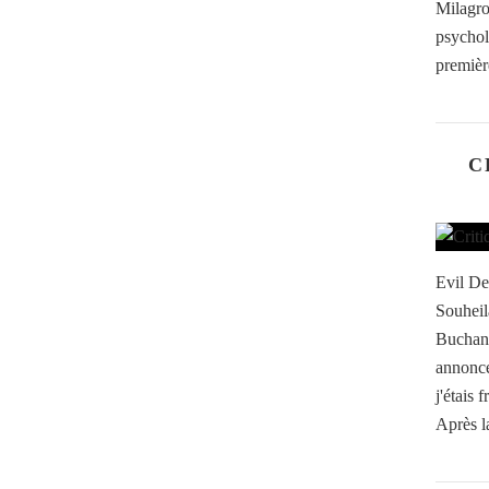
Milagr
psychol
première
C
Evil De
Souheil
Buchana
annonc
j'étais 
Après l