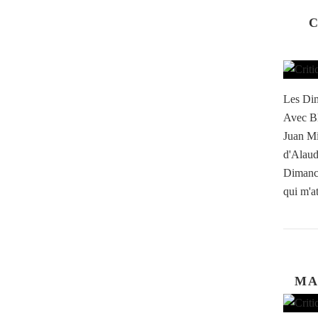
C
Les Dim
Avec Bl
Juan Mi
d'Alaud
Dimanch
qui m'at
MA