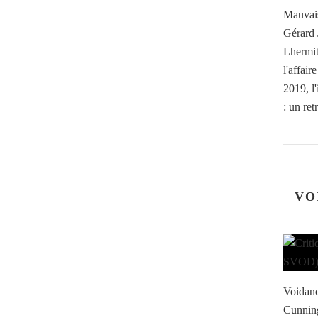
Mauvais
Gérard 
Lhermit
l'affai
2019, l
: un retr
VO
Voidanc
Cunning