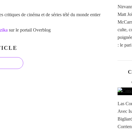
Nirvann
Matt Jo
 critiques de cinéma et de séries télé du monde entier
McCarro
culte, 
zika
sur le portail Overblog
poignée 
: le par
ICLE
C
Las Cor
Avec Is
Bigliar
Corrient