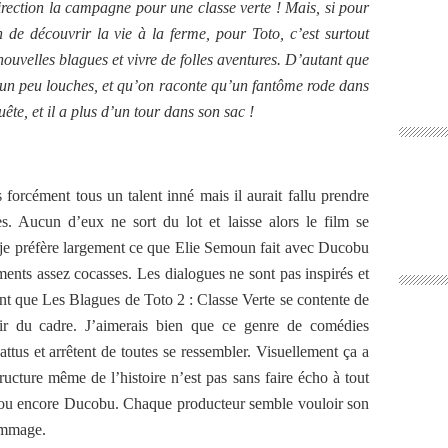
irection la campagne pour une classe verte ! Mais, si pour
on de découvrir la vie à la ferme, pour Toto, c’est surtout
nouvelles blagues et vivre de folles aventures. D’autant que
ir un peu louches, et qu’on raconte qu’un fantôme rode dans
te, et il a plus d’un tour dans son sac !
forcément tous un talent inné mais il aurait fallu prendre
s. Aucun d’eux ne sort du lot et laisse alors le film se
é, je préfère largement ce que Elie Semoun fait avec Ducobu
nts assez cocasses. Les dialogues ne sont pas inspirés et
 que Les Blagues de Toto 2 : Classe Verte se contente de
ir du cadre. J’aimerais bien que ce genre de comédies
attus et arrêtent de toutes se ressembler. Visuellement ça a
structure même de l’histoire n’est pas sans faire écho à tout
 ou encore Ducobu. Chaque producteur semble vouloir son
ommage.