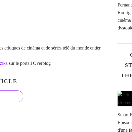
Fernand
Rodrigo
cinéma b
dystopiq
 critiques de cinéma et de séries télé du monde entier
zika
sur le portail Overblog
S
THE
ICLE
Stuart F
Episode
d'une f