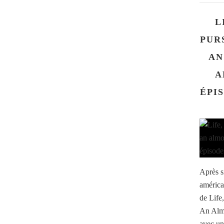
L
PUR
AN
A
ÉPIS
Après si
américa
de Life
An Almo
avec un