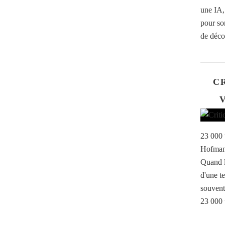
une IA,
pour so
de décor
CR
V
23 000 
Hofmann
Quand l
d'une te
souvent
23 000 