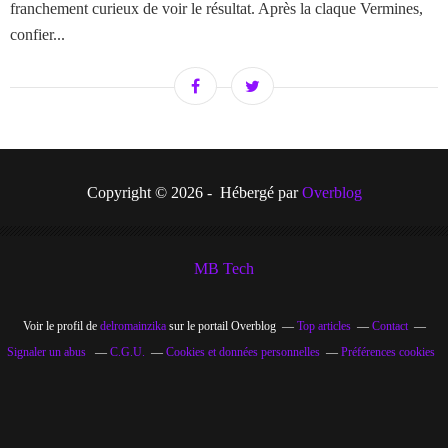
franchement curieux de voir le résultat. Après la claque Vermines,
confier...
Copyright © 2026 - Hébergé par
Overblog
MB Tech
Voir le profil de
delromainzika
sur le portail Overblog
Top articles
Contact
Signaler un abus
C.G.U.
Cookies et données personnelles
Préférences cookies